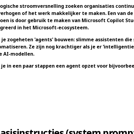
logische stroomversnelling zoeken organisaties conti
 verhogen of het werk makkelijker te maken. Een van d
oen is door gebruik te maken van Microsoft Copilot Stu
tegreerd in het Microsoft-ecosysteem.
 je zogeheten 'agents' bouwen: slimme assistenten die 
omatiseren. Ze zijn nog krachtiger als je er ‘intelligenti
e AI-modellen.
 je in een paar stappen een agent opzet voor bijvoorbee
i
basisinstructies (system promp