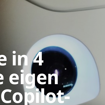
 in 4
e eigen
Copilot-