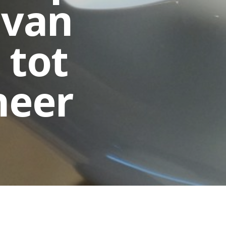
 van
 tot
heer