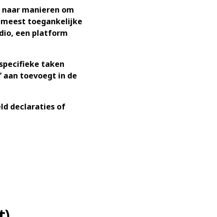
nu naar manieren om
e meest toegankelijke
dio, een platform
specifieke taken
e’ aan toevoegt in de
ld declaraties of
t)