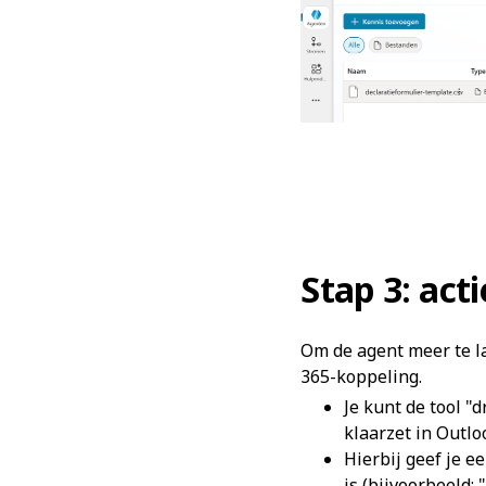
Stap 3: act
Om de agent meer te la
365-koppeling.
Je kunt de tool 
klaarzet in Outlo
Hierbij geef je e
is (bijvoorbeeld: 