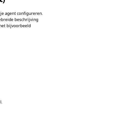
 je agent configureren.
gebreide beschrijving
 het bijvoorbeeld
l.