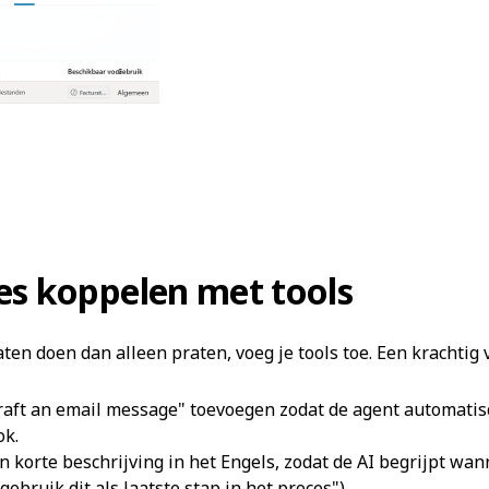
ies koppelen met tools
ten doen dan alleen praten, voeg je tools toe. Een krachtig v
"draft an email message" toevoegen zodat de agent automati
ok.
en korte beschrijving in het Engels, zodat de AI begrijpt wa
"gebruik dit als laatste stap in het proces").