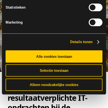
Statistieken
Marketing
Details tonen
Alle cookies toestaan
Selectie toestaan
Overheid
Alleen noodzakelijke cookies
RVICTO:
resultaatverplichte IT-
opdrachten bij de