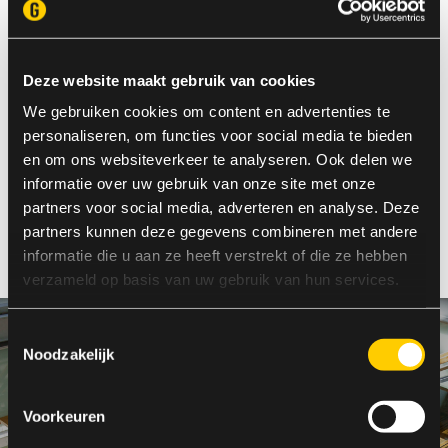
AI-development: context,
controle en
Deze website maakt gebruik van cookies
vakmanschap
We gebruiken cookies om content en advertenties te
personaliseren, om functies voor social media te bieden
AI versnelt softwareontwikkeling, maar context,
en om ons websiteverkeer te analyseren. Ook delen we
controle en vakmanschap bepalen of dat ook
informatie over uw gebruik van onze site met onze
goede software oplevert
partners voor social media, adverteren en analyse. Deze
partners kunnen deze gegevens combineren met andere
Lees meer
informatie die u aan ze heeft verstrekt of die ze hebben
verzameld op basis van uw gebruik van hun services.
Toestemmingsselectie
Noodzakelijk
Voorkeuren