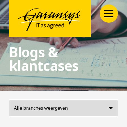
Blogs &
klantcases