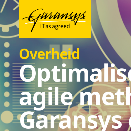
Overheid
Optimalis
agile me
Garansys