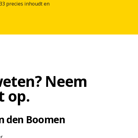
33 precies inhoudt en
weten? Neem
t op.
an den Boomen
er