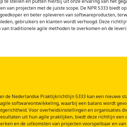
op te stellen en putten hierbij uit onze ervaring van het ge
en van projecten met de juiste scope. De NPR 5333 biedt op
 goedkoper en beter opleveren van softwareproducten, terwi
eden, gebruikers en klanten wordt verhoogd. Deze richtlijn
 van traditionele agile methoden te overkomen en de leveri
an de Nederlandse Praktijkrichtlijn 5333 kan een nieuwe s
agile softwareontwikkeling, waarbij een balans wordt gev
taatgerichtheid. Voor overheidsinstellingen en organisaties d
esultaten uit hun agile praktijken, biedt deze richtlijn een
terken en de uitkomsten van projecten voorspelbaar en van 