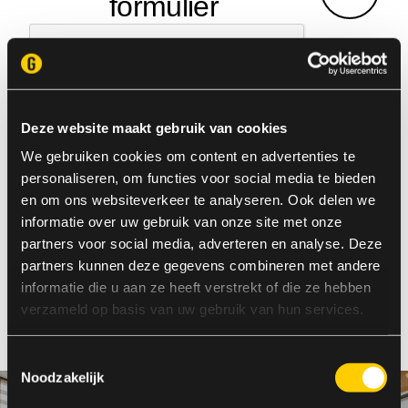
Deze website maakt gebruik van cookies
We gebruiken cookies om content en advertenties te
Voor wie wij
personaliseren, om functies voor social media te bieden
werken
en om ons websiteverkeer te analyseren. Ook delen we
informatie over uw gebruik van onze site met onze
partners voor social media, adverteren en analyse. Deze
Wij werken voor diverse organisaties in meerdere
partners kunnen deze gegevens combineren met andere
branches maar zijn met name actief binnen
informatie die u aan ze heeft verstrekt of die ze hebben
onderstaande sectoren. Lees meer over hoe wij te
verzameld op basis van uw gebruik van hun services.
werk gaan binnen deze sectoren.
Toestemmingsselectie
Noodzakelijk