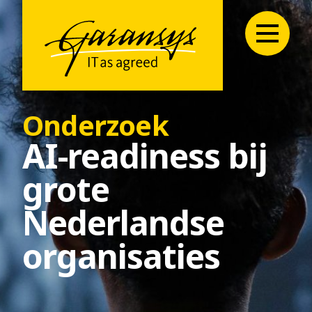
Onderzoek
AI-readiness bij
grote
Nederlandse
organisaties