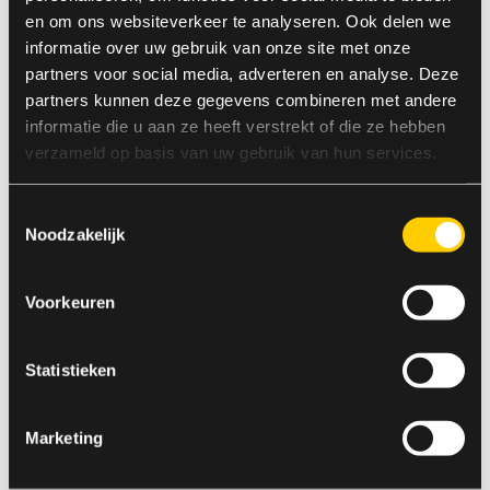
en om ons websiteverkeer te analyseren. Ook delen we
informatie over uw gebruik van onze site met onze
partners voor social media, adverteren en analyse. Deze
partners kunnen deze gegevens combineren met andere
informatie die u aan ze heeft verstrekt of die ze hebben
Uitdaging
verzameld op basis van uw gebruik van hun services.
Dat geen dag of week hetzelfde is, vertelde Robin
Toestemmingsselectie
al. Maar ook iedere klant is anders. Robin vertelt:
Noodzakelijk
“Je kijkt bij diverse bedrijven in de keuken, maar
hoeft niet het hele land door. Het is het beste van
Voorkeuren
detachering, maar met een vaste werkplek in
Utrecht. Natuurlijk bezoeken we onze klanten wel,
maar niet meer op dagelijkse basis”.
Statistieken
Sanne: “De diversiteit aan werkzaamheden maakt
het werk uitdagend. Omdat de technologie zó snel
Marketing
ontwikkelt, is het van belang om goed op de
hoogte te blijven van alle ontwikkelingen.