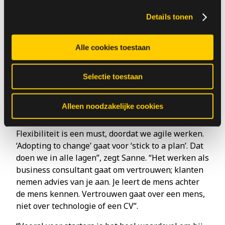
Daardoor blijf ik ook met beide benen op de grond
Details tonen
staan. Je moet niet alleen AI willen inzetten omdat
het gaaf is, maar omdat het ook echt waarde
toevoegt”.
Alle cookies toestaan
Selectie toestaan
Werken bij Garansys
Alleen noodzakelijke cookies
“In deze organisatie word je gehoord en werk je
zelf mee om de organisatievorm te geven.
Flexibiliteit is een must, doordat we agile werken.
‘Adopting to change’ gaat voor ‘stick to a plan’. Dat
doen we in alle lagen”, zegt Sanne. “Het werken als
business consultant gaat om vertrouwen; klanten
nemen advies van je aan. Je leert de mens achter
de mens kennen. Vertrouwen gaat over een mens,
niet over technologie of een CV”.