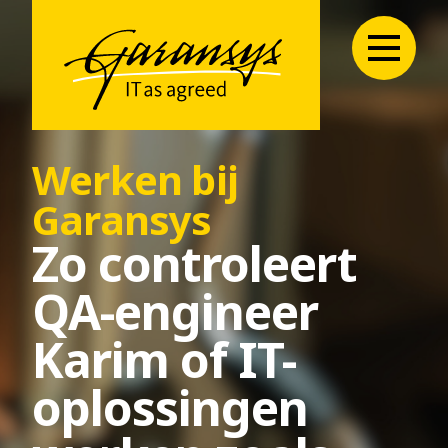
Werken bij
Garansys
Zo controleert
QA-engineer
Karim of IT-
oplossingen