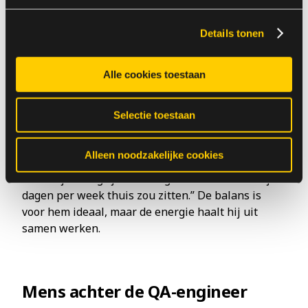
complexiteit naar iets begrijpbaars geeft hem
voldoening.
Details tonen
Alle cookies toestaan
Samen werken, niet alleen thuis
Selectie toestaan
Als hij moet kiezen tussen volledig thuiswerken of
volledig op kantoor werken, kiest Karim zonder
Alleen noodzakelijke cookies
twijfel voor kantoor. Sociaal contact met collega’s
vindt hij belangrijk. “Ik zou gek worden als ik vijf
dagen per week thuis zou zitten.” De balans is
voor hem ideaal, maar de energie haalt hij uit
samen werken.
Mens achter de QA-engineer