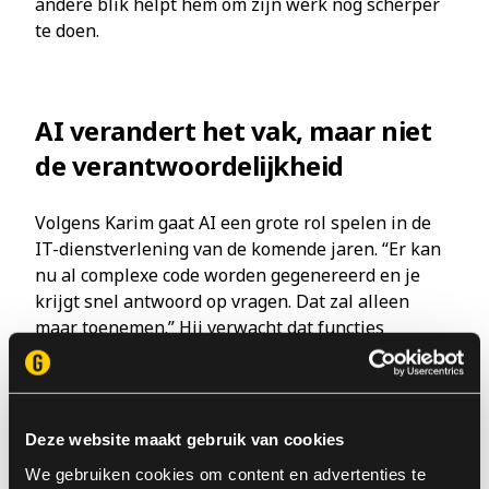
andere blik helpt hem om zijn werk nog scherper
te doen.
AI verandert het vak, maar niet
de verantwoordelijkheid
Volgens Karim gaat AI een grote rol spelen in de
IT-dienstverlening van de komende jaren. “Er kan
nu al complexe code worden gegenereerd en je
krijgt snel antwoord op vragen. Dat zal alleen
maar toenemen.” Hij verwacht dat functies
veranderen en dat de rol van IT’ers verschuift.
Minder zelf code schrijven, meer aansturen en
controleren.
Deze website maakt gebruik van cookies
Voor junioren ziet hij daarin een duidelijke
opdracht. “Ze zouden zich meer moeten focussen
We gebruiken cookies om content en advertenties te