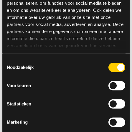
op het controleren van wat AI maakt, in plaats van
personaliseren, om functies voor social media te bieden
alleen puur coderen.” Toch denkt hij niet dat zijn
en om ons websiteverkeer te analyseren. Ook delen we
eigen rol volledig wordt overgenomen.
informatie over uw gebruik van onze site met onze
Geautomatiseerde tests zijn al onderdeel van zijn
partners voor social media, adverteren en analyse. Deze
werk, maar handmatige checks blijven nodig. “Het
partners kunnen deze gegevens combineren met andere
gaat ook om gebruikservaring. Hoe een mens een
informatie die u aan ze heeft verstrekt of die ze hebben
site of app ervaart. Dat kan AI nooit helemaal
verzameld op basis van uw gebruik van hun services.
snappen of nabootsen.”
Toestemmingsselectie
Noodzakelijk
Scenario’s in gewone mensentaal
Voorkeuren
Een tool waar Karim graag mee werkt, is de tooling
die hij gebruikt voor geautomatiseerde tests. Wat
Statistieken
hij daar leuk aan vindt, is dat scenario’s worden
beschreven in gewone mensentaal. “Je schrijft ze
Marketing
zo dat ook iemand zonder technische kennis
begrijpt wat er gebeurt.” Juist dat vertalen van