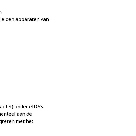
n
e eigen apparaten van
Wallet) onder eIDAS
menteel aan de
greren met het