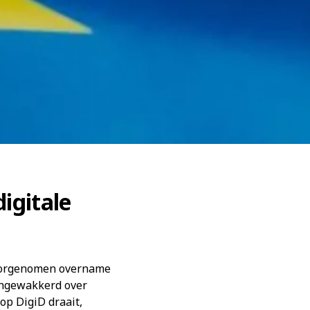
digitale
 voorgenomen overname
angewakkerd over
rop DigiD draait,