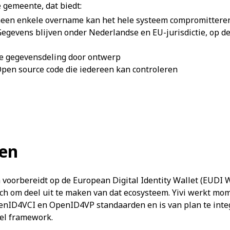
 gemeente, dat biedt:
Geen enkele overname kan het hele systeem compromittere
 Gegevens blijven onder Nederlandse en EU-jurisdictie, op d
le gegevensdeling door ontwerp
Open source code die iedereen kan controleren
ken
 voorbereidt op de European Digital Identity Wallet (EUDI 
 zich om deel uit te maken van dat ecosysteem. Yivi werkt mo
nID4VCI en OpenID4VP standaarden en is van plan te inte
el framework.