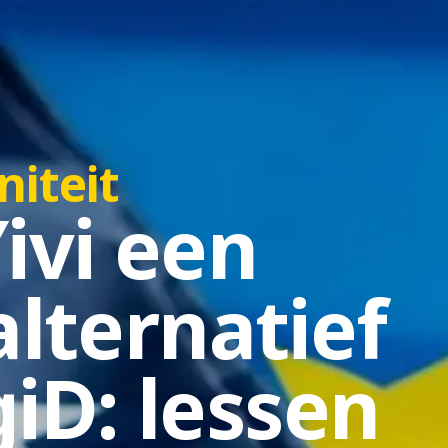
niteit
ivi een
lternatief
giD: lessen