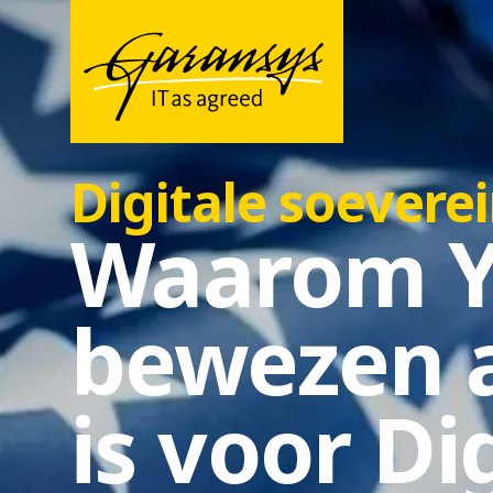
Digitale soeverei
Waarom Y
bewezen a
is voor Di