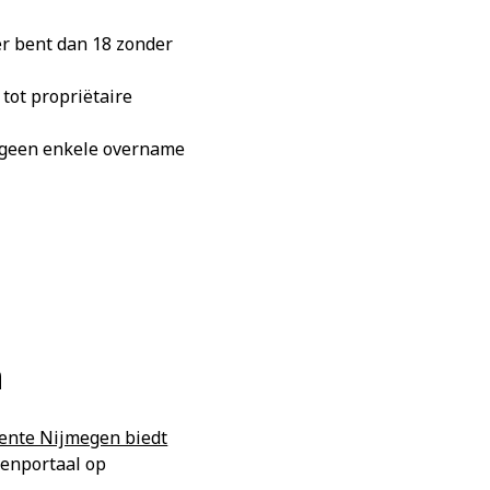
der bent dan 18 zonder
 tot propriëtaire
t geen enkele overname
n
nte Nijmegen biedt
tenportaal op