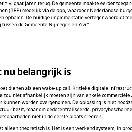
t Yivi gaat jaren terug. De gemeente maakte eerder toegang
onen (BRP) mogelijk via de app, waardoor Nederlandse burg
den ophalen. De huidige implementatie vertegenwoordigt “ee
 tussen de Gemeente Nijmegen en Yivi.”
nu belangrijk is
oet dienen als een wake-up call. Kritieke digitale infrastru
ie zou niet afhankelijk moeten zijn van enkele commerciële
en kunnen worden overgenomen. De oplossing is niet noodza
ructuur bezit, maar om gedecentraliseerde, privacybescherm
tsbaarheden niet in de eerste plaats creëren.
niet alleen theoretisch is. Het is een werkend systeem, in pr