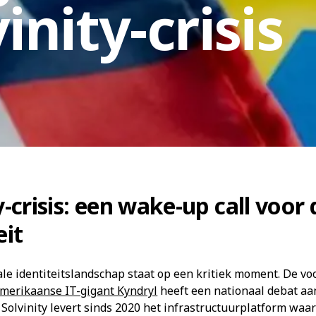
inity-crisis
-crisis: een wake-up call voor 
eit
ale identiteitslandschap staat op een kritiek moment. De
Amerikaanse IT-gigant Kyndryl
heeft een nationaal debat a
. Solvinity levert sinds 2020 het infrastructuurplatform waa