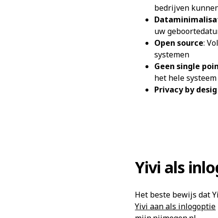
bedrijven kunne
Dataminimalisa
uw geboortedatum
Open source
: Vo
systemen
Geen single poin
het hele systee
Privacy by desig
Yivi als in
Het beste bewijs dat Yi
Yivi aan als inlogoptie