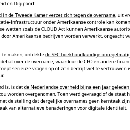
id en Digipoort.
 in de Tweede Kamer verzet zich tegen de overname
, uit v
atie-infrastructuur onder Amerikaanse controle kan komen.
se wetten zoals de CLOUD Act kunnen Amerikaanse autorite
e door Amerikaanse bedrijven worden verwerkt, ongeacht w
.
r te maken, ontdekte
de SEC boekhoudkundige onregelmatig
 debat over de overname, waardoor de CFO en andere financ
roept serieuze vragen op of zo’n bedrijf wel te vertrouwen i
r.
d is, is dat
de Nederlandse overheid bijna een jaar geleden
 zou worden overgenomen. Toen werd gevraagd of de staat he
et de stelling dat dergelijke overnames geen kerntaak zij
ak van alternatieve benaderingen voor digitale identiteit.