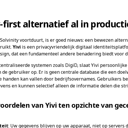
first alternatief al in productie
 Solvinity voortduurt, is er goed nieuws: een bewezen altern
ruikt.
Yivi
is een privacyvriendelijk digitaal identiteitsplat
esign, dat een fundamenteel andere benadering biedt voor di
ecentraliseerde systemen zoals DigiD, slaat Yivi persoonlijk
 de gebruiker op. Er is geen centrale database die een doe
de handen kan vallen door bedrijfsovernames. Gebruikers b
vens en kunnen selectief alleen de informatie delen die stri
voordelen van Yivi ten opzichte van gec
teit
: Uw gegevens blijven op uw apparaat, niet op servers 