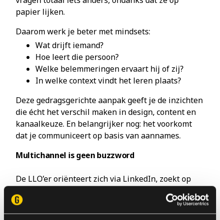
vragen totaal iets anders, ondanks dat ze op
papier lijken.
Daarom werk je beter met mindsets:
Wat drijft iemand?
Hoe leert die persoon?
Welke belemmeringen ervaart hij of zij?
In welke context vindt het leren plaats?
Deze gedragsgerichte aanpak geeft je de inzichten
die écht het verschil maken in design, content en
kanaalkeuze. En belangrijker nog: het voorkomt
dat je communiceert op basis van aannames.
Multichannel is geen buzzword
De LLO’er oriënteert zich via LinkedIn, zoekt op
Google, leest reviews en bezoekt je site. Het is
geen lineair proces, en jouw marketing mag dat
dus ook niet zijn.