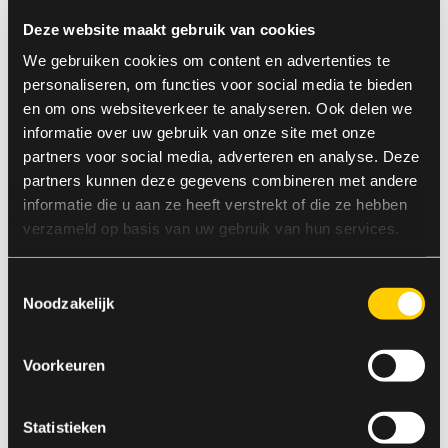
Een multichannel aanpak is essentieel:
Deze website maakt gebruik van cookies
Zet SEO in om vindbaar te zijn in de
We gebruiken cookies om content en advertenties te
oriënterende fase
personaliseren, om functies voor social media te bieden
Gebruik social ads om te inspireren en
en om ons websiteverkeer te analyseren. Ook delen we
activeren
informatie over uw gebruik van onze site met onze
Zorg voor duidelijke, actiegerichte e-mails in
partners voor social media, adverteren en analyse. Deze
de afwegingsfase
partners kunnen deze gegevens combineren met andere
Bied 1-op-1 contact aan voor die laatste
informatie die u aan ze heeft verstrekt of die ze hebben
drempel
verzameld op basis van uw gebruik van hun services.
Zorg daarbij voor één consistente tone of voice,
Toestemmingsselectie
één herkenbare visuele stijl en vooral: één
Noodzakelijk
duidelijke belofte die je waarmaakt.
Optimaliseren is geen project, maar een proces
Voorkeuren
Succesvolle LLO-marketing stopt niet bij lancering.
Analyseer voortdurend de data:
Statistieken