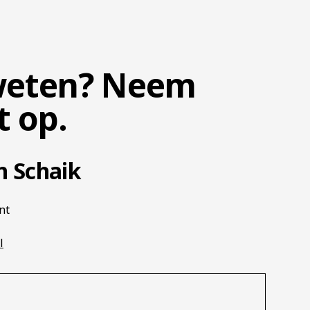
weten? Neem
t op.
n Schaik
nt
l