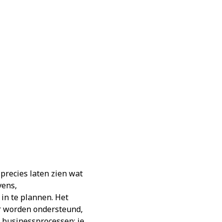
precies laten zien wat
vens,
 in te plannen. Het
ar worden ondersteund,
e businessprocessen: je