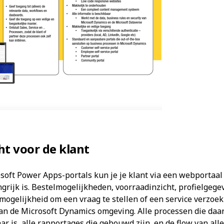
cht voor de klant
soft Power Apps-portals kun je je klant via een webportaal 
grijk is. Bestelmogelijkheden, voorraadinzicht, profielgege
mogelijkheid om een vraag te stellen of een service verzoek
aan de Microsoft Dynamics omgeving. Alle processen die da
aar is, alle rapportages die gebouwd zijn, en de flow van all