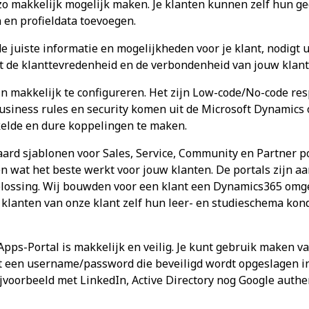
n zo makkelijk mogelijk maken. Je klanten kunnen zelf hun 
en profieldata toevoegen.
e juiste informatie en mogelijkheden voor je klant, nodigt ui
gt de klanttevredenheid en de verbondenheid van jouw klant
jn makkelijk te configureren. Het zijn Low-code/No-code re
usiness rules en security komen uit de Microsoft Dynamics 
elde en dure koppelingen te maken.
aard sjablonen voor Sales, Service, Community en Partner po
en wat het beste werkt voor jouw klanten. De portals zijn 
plossing. Wij bouwden voor een klant een Dynamics365 om
 klanten van onze klant zelf hun leer- en studieschema kon
pps-Portal is makkelijk en veilig. Je kunt gebruik maken v
 een username/password die beveiligd wordt opgeslagen i
voorbeeld met LinkedIn, Active Directory nog Google authen