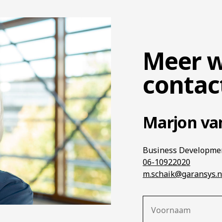
Meer 
contac
Marjon va
Business Developme
06-10922020
m.schaik@garansys.n