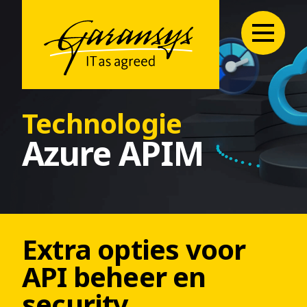
Technologie
Azure APIM
Extra opties voor
API beheer en
security