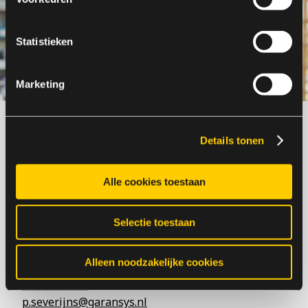
Statistieken
Marketing
Details tonen
Meer weten? Neem
contact op.
Alle cookies toestaan
Selectie toestaan
Patrick Severijns
Alleen noodzakelijke cookies
Business Unit Manager
06-51150885
p.severijns@garansys.nl